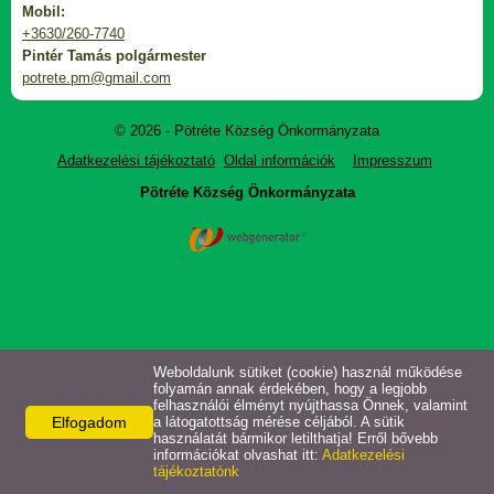
Mobil:
Horgásztó
+3630/260-7740
Pintér Tamás polgármester
potrete.pm@gmail.com
Intézmények
© 2026 - Pötréte Község Önkormányzata
Letöltések
Adatkezelési tájékoztató
Oldal információk
Impresszum
Pötréte Község Önkormányzata
Közérdekű adatok
Pályázatok
Választási információk
Weboldalunk sütiket (cookie) használ működése
folyamán annak érdekében, hogy a legjobb
felhasználói élményt nyújthassa Önnek, valamint
Elfogadom
a látogatottság mérése céljából. A sütik
használatát bármikor letilthatja! Erről bővebb
információkat olvashat itt:
Adatkezelési
tájékoztatónk