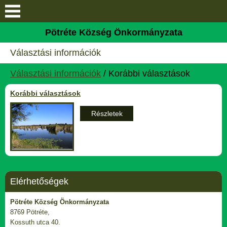
Keresés
Pötréte Község Önkormányzata
Bemutatkozás
Választási információk
Elérhetőségek
Választási információk
/ Korábbi választások
Korábbi választások
Falutörténet
Részletek
Galéria
Helyi önkormányzati
választás
Elérhetőségek
Hivatal
Pötréte Község Önkormányzata
8769 Pötréte,
Hírek
Kossuth utca 40.