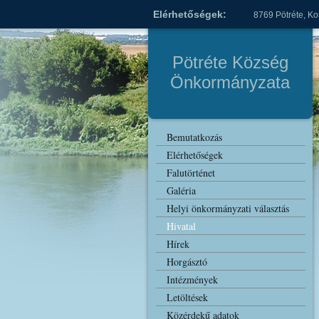
Elérhetőségek:
8769 Pötréte, Ko
Pötréte Község
Önkormányzata
Bemutatkozás
Elérhetőségek
Falutörténet
Galéria
Helyi önkormányzati választás
Hivatal
Hírek
Horgásztó
Intézmények
Letöltések
Közérdekű adatok