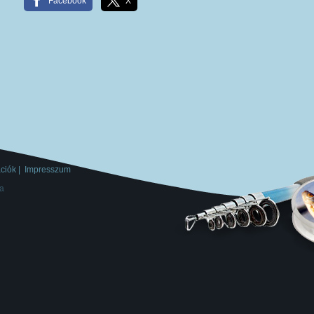
Facebook
X
ációk
|
Impresszum
a