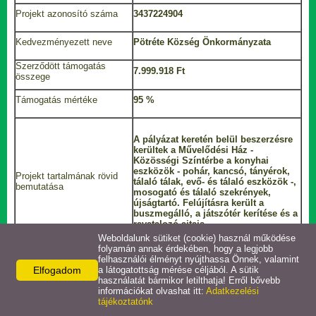
Projekt azonosító száma
3437224904
Horgásztó
Kedvezményezett neve
Pötréte Község Önkormányzata
Intézmények
Szerződött támogatás
7.999.918 Ft
összege
Letöltések
Támogatás mértéke
95 %
Közérdekű adatok
A pályázat keretén belül beszerzésre
kerültek a Művelődési Ház -
Közösségi Színtérbe a konyhai
Pályázatok
eszközök - pohár, kancsó, tányérok,
Projekt tartalmának rövid
tálaló tálak, evő- és tálaló eszközök -,
bemutatása
mosogató és tálaló szekrények,
újságtartó. Felújításra került a
Választási információk
buszmegálló, a játszótér kerítése és a
ravatalozó ajtaja.
Weboldalunk sütiket (cookie) használ működése
folyamán annak érdekében, hogy a legjobb
Projekt tervezett befejezési
felhasználói élményt nyújthassa Önnek, valamint
2024. január 31.
dátuma
Elfogadom
a látogatottság mérése céljából. A sütik
használatát bármikor letilthatja! Erről bővebb
információkat olvashat itt:
Adatkezelési
tájékoztatónk