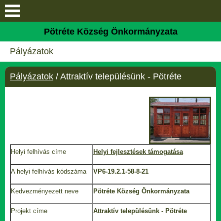
Keresés
Pötréte Község Önkormányzata
Bemutatkozás
Pályázatok
Elérhetőségek
Pályázatok
/ Attraktív településünk - Pötréte
Falutörténet
Galéria
Helyi önkormányzati
Helyi felhívás címe
Helyi fejlesztések támogatása
választás
A helyi felhívás kódszáma
VP6-19.2.1-58-8-21
Hivatal
Kedvezményezett neve
Pötréte Község Önkormányzata
Hírek
Projekt címe
Attraktív településünk - Pötréte